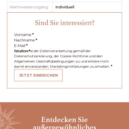
Warmwasserzugang:
Individuell
Sind Sie interessiert?
Vorname
*
Nachname
*
E-Mail
*
Telefon
Ich stimme der Datenverarbeitung gemäß der
*
Datenschutzerklärung, der Cookie-Richtlinie und den
Allgemeinen Geschäftsbedingungen zu und erkläre mich
damit einverstanden, Marketingmitteilungen zu erhalten.
*
JETZT EINREICHEN
Entdecken Sie
außergewöhnliches