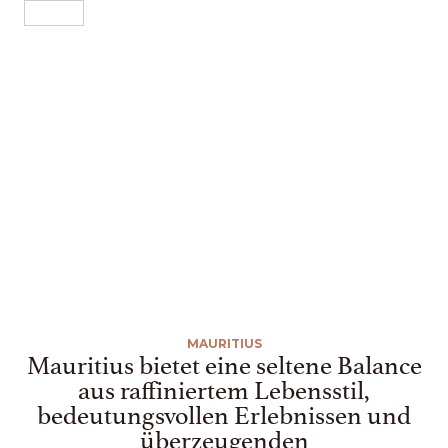
DE
MEHR ALS NUR
IMMOBILIEN.
EINE ART ZU
LEBEN.
Ein Boutique-Immobilien- und Lifestyle-Haus, das sich der
Strukturierung, Verwaltung und dem langfristigen Werterhalt
durch außergewöhnliche Immobilien auf Mauritius widmet.
MAURITIUS
Mauritius bietet eine seltene Balance
aus raffiniertem Lebensstil,
bedeutungsvollen Erlebnissen und
überzeugenden