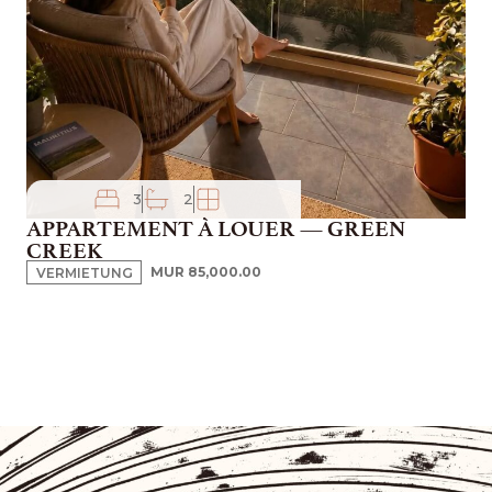
V
3
2
APPARTEMENT À LOUER — GREEN
CREEK
VERMIETUNG
MUR 85,000.00