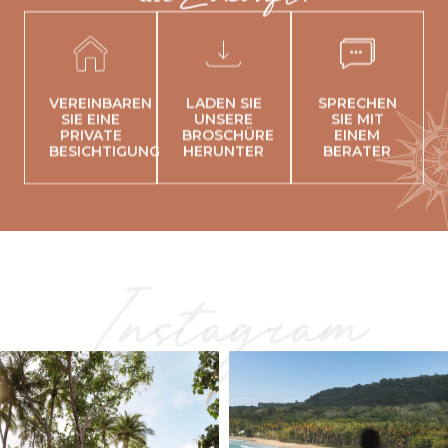
VEREINBAREN
LADEN SIE
SPRECHEN
SIE EINE
UNSERE
SIE MIT
PRIVATE
BROSCHÜRE
EINEM
BESICHTIGUNG
HERUNTER
BERATER
Instagram