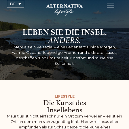
DE
LEBEN SIE DIE INSEL.
ANDERS.
Mehr als ein Reiseziel – eine Lebensart: ruhige Morgen,
warme Ozeane, lebendige Aromen und diskreter Luxus,
geschaffen rund um Freiheit, Komfort und mühelose
Schönheit.
LIFESTYLE
Die Kunst des
Insellebens
Mauritius ist nicht einfach nur ein Ort zum Verweilen – es ist ein
Ort, an dem man sich zugehörig fühlt. Hier wird Luxus eher
empfunden als zur Schau gestellt: die Ruhe eines