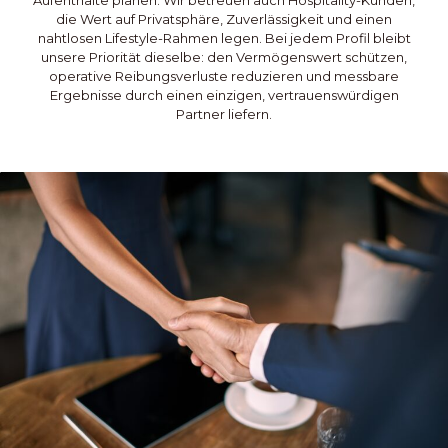
Aufenthalte planen. Wir betreuen auch Hospitality-Kunden,
die Wert auf Privatsphäre, Zuverlässigkeit und einen
nahtlosen Lifestyle-Rahmen legen. Bei jedem Profil bleibt
unsere Priorität dieselbe: den Vermögenswert schützen,
operative Reibungsverluste reduzieren und messbare
Ergebnisse durch einen einzigen, vertrauenswürdigen
Partner liefern.