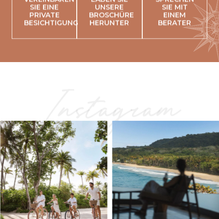
SIE EINE
UNSERE
SIE MIT
PRIVATE
BROSCHÜRE
EINEM
BESICHTIGUNG
HERUNTER
BERATER
Instagram