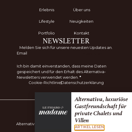
Erlebnis
Über uns
Lifestyle
Neuigkeiten
Portfolio
Kontakt
NEWSLETTER
Melden Sie sich für unsere neuesten Updates an.
Absenden
Ich bin damit einverstanden, dass meine Daten
gespeichert und für den Erhalt des Alternativa-
Newsletters verwendet werden.
*
Cookie-Richtlinie
Datenschutzerklärung
Alternativa, luxuriöse
Gastfreundschaft für
Teil von:
private Chalets und
Villen
Alternativa Lifestyle. Alle Rechte vorbehalten © 2026
ARTIKEL LESEN