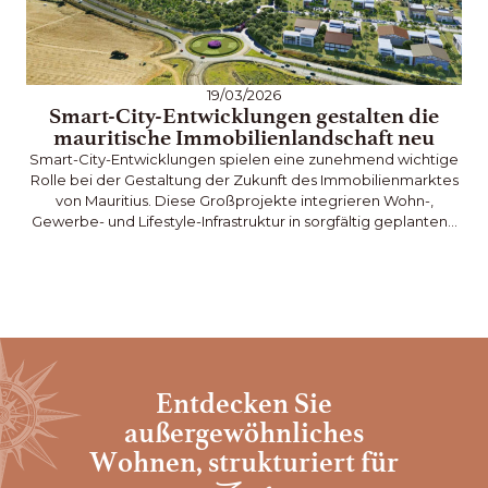
19/03/2026
Smart-City-Entwicklungen gestalten die
mauritische Immobilienlandschaft neu
Ma
Smart-City-Entwicklungen spielen eine zunehmend wichtige
Rolle bei der Gestaltung der Zukunft des Immobilienmarktes
n
von Mauritius. Diese Großprojekte integrieren Wohn-,
Gewerbe- und Lifestyle-Infrastruktur in sorgfältig geplanten…
Entdecken Sie
außergewöhnliches
Wohnen,
strukturiert für