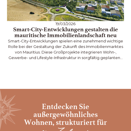
19/03/2026
Smart-City-Entwicklungen gestalten die
mauritische Immobilienlandschaft neu
Ma
Smart-City-Entwicklungen spielen eine zunehmend wichtige
Rolle bei der Gestaltung der Zukunft des Immobilienmarktes
n
von Mauritius. Diese Großprojekte integrieren Wohn-,
Gewerbe- und Lifestyle-Infrastruktur in sorgfältig geplanten…
Entdecken Sie
außergewöhnliches
Wohnen,
strukturiert für