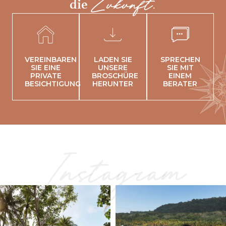
Zukunft.
die
VEREINBAREN
LADEN SIE
SPRECHEN
SIE EINE
UNSERE
SIE MIT
PRIVATE
BROSCHÜRE
EINEM
BESICHTIGUNG
HERUNTER
BERATER
Instagram