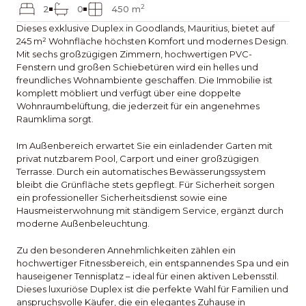
2
2
0
450 m
Dieses exklusive Duplex in Goodlands, Mauritius, bietet auf
245 m² Wohnfläche höchsten Komfort und modernes Design.
Mit sechs großzügigen Zimmern, hochwertigen PVC-
Fenstern und großen Schiebetüren wird ein helles und
freundliches Wohnambiente geschaffen. Die Immobilie ist
komplett möbliert und verfügt über eine doppelte
Wohnraumbelüftung, die jederzeit für ein angenehmes
Raumklima sorgt.
Im Außenbereich erwartet Sie ein einladender Garten mit
privat nutzbarem Pool, Carport und einer großzügigen
Terrasse. Durch ein automatisches Bewässerungssystem
bleibt die Grünfläche stets gepflegt. Für Sicherheit sorgen
ein professioneller Sicherheitsdienst sowie eine
Hausmeisterwohnung mit ständigem Service, ergänzt durch
moderne Außenbeleuchtung.
Zu den besonderen Annehmlichkeiten zählen ein
hochwertiger Fitnessbereich, ein entspannendes Spa und ein
hauseigener Tennisplatz – ideal für einen aktiven Lebensstil.
Dieses luxuriöse Duplex ist die perfekte Wahl für Familien und
anspruchsvolle Käufer, die ein elegantes Zuhause in