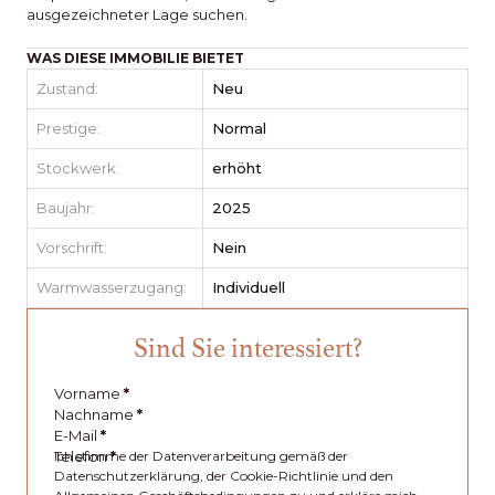
ausgezeichneter Lage suchen.
WAS DIESE IMMOBILIE BIETET
Zustand:
Neu
Prestige:
Normal
Stockwerk:
erhöht
Baujahr:
2025
Vorschrift:
Nein
Warmwasserzugang:
Individuell
Sind Sie interessiert?
Vorname
*
Nachname
*
E-Mail
*
Telefon
Ich stimme der Datenverarbeitung gemäß der
*
Datenschutzerklärung, der Cookie-Richtlinie und den