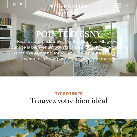
FR
POINTE D’ESNY
Respirez profondément. Pointe d’Esny Le Village vous
souhaite la bienvenue. Sous la chaleur du soleil, une détente
sans fin vous attend. Renouez avec la nature et partez à
l’aventure, à deux pas de votre nouvelle maison.
TYPE D’UNITÉ
Trouvez votre bien idéal