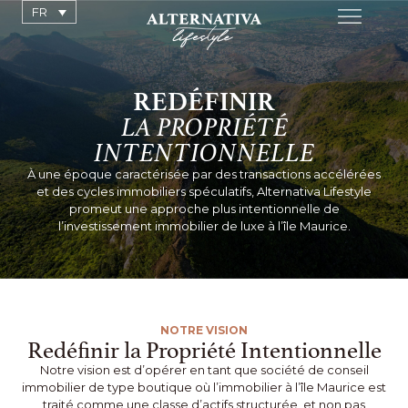
FR
REDÉFINIR
LA PROPRIÉTÉ
INTENTIONNELLE
À une époque caractérisée par des transactions accélérées
et des cycles immobiliers spéculatifs, Alternativa Lifestyle
promeut une approche plus intentionnelle de
l’investissement immobilier de luxe à l’île Maurice.
NOTRE VISION
Redéfinir la Propriété Intentionnelle
Notre vision est d’opérer en tant que société de conseil
immobilier de type boutique où l’immobilier à l’île Maurice est
traité comme une classe d’actifs structurée, et non pas