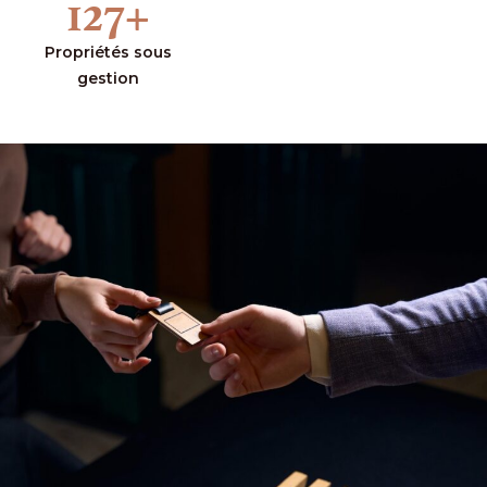
127
+
Propriétés sous
gestion