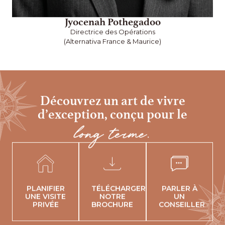
Jyocenah Pothegadoo
Directrice des Opérations
(Alternativa France & Maurice)
Découvrez un art de vivre
d’exception,
conçu pour le
long terme.
PLANIFIER
TÉLÉCHARGER
PARLER À
UNE VISITE
NOTRE
UN
PRIVÉE
BROCHURE
CONSEILLER